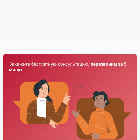
Fujitsu Primergy RX2520 M4
Fujitsu Primergy RX2520 M1
Закажите бесплатную консультацию,
перезвоним за 5
минут
Fujitsu Primergy RX2510 M2