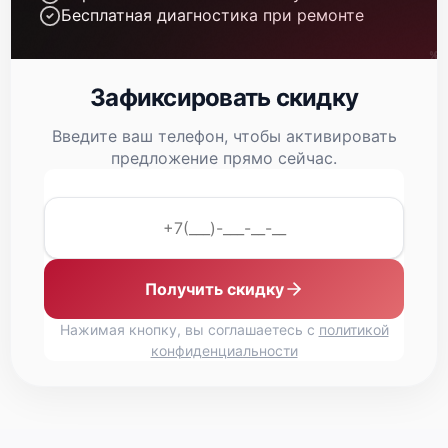
Бесплатная диагностика при ремонте
Зафиксировать скидку
Введите ваш телефон, чтобы активировать
Fujitsu Primergy TX1330 M2
предложение прямо сейчас.
Получить скидку
Fujitsu Primergy TX1330 M1
Нажимая кнопку, вы соглашаетесь с
политикой
конфиденциальности
Fujitsu Primergy TX1320 M5