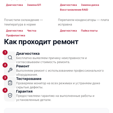
Диагностика
Замена БП
Диагностика
Замена диска
Восстановление RAID
Почистили охлаждение —
Перепаяли конденсаторы — плата
ДО
ПОСЛЕ
ДО
ПОСЛЕ
температура в норме
исправна
Fujitsu Primergy TX1310 M1
Диагностика
Чистка
Диагностика
Пайка платы
Профилактика
Как проходит ремонт
1
Диагностика
Бесплатно выявляем причину неисправности и
согласовываем стоимость ремонта.
2
Fujitsu Primergy SX980 S2
Ремонт
Выполняем ремонт с использованием профессионального
оборудования.
3
Тестирование
Проверяем монитор на всех режимах и устраняем даже
скрытые дефекты.
4
Гарантия
Предоставляем гарантию на выполненные работы и
установленные детали.
Fujitsu Primergy SX960 S1