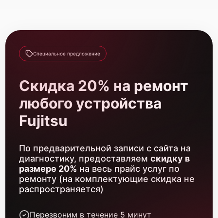
Fujitsu Primergy TX150 S8
Специальное предложение
Fujitsu Primergy TX1330 M5
Скидка 20% на ремонт
любого устройства
Fujitsu
Fujitsu Primergy TX1330 M4
По предварительной записи с сайта на
диагностику, предоставляем
скидку в
размере 20%
на весь прайс услуг по
ремонту (на комплектующие скидка не
распространяется)
Перезвоним в течение 5 минут
Fujitsu Primergy TX1330 M3