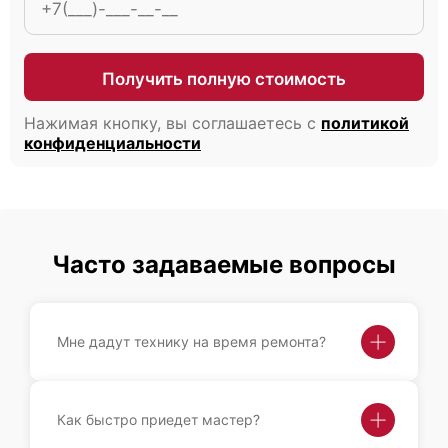
Получить полную стоимость
Fujitsu Primergy RX350 S8
Нажимая кнопку, вы соглашаетесь с
политикой
конфиденциальности
Fujitsu Primergy RX300 S8
Часто задаваемые вопросы
Мне дадут технику на время ремонта?
Fujitsu Primergy RX2560 M2
Как быстро приедет мастер?