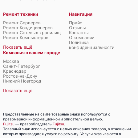
Ремонт техники
Навигация
Ремонт Серверов
Прайс
Ремонт Кондиционеров
Отзывы
Ремонт Сетевых хранилищ
Контакты
Ремонт Компьютеров
О компании
Политика
Fujitsu Primergy CX400 M6
Показать ещё
конфиденциальности
Компания в вашем городе
Москва
Санкт-Петербург
Краснодар
Ростов-на-Дону
Нижний Новгород
Fujitsu Primergy CX400 M4
Показать ещё
Представленные на сайте товарные знаки используются с
правомерной информационной и описательной целью.
Fujitsu
— правообладатель
Fujitsu
.
Товарный знак используется с целью описания товаров, в отношении
Fujitsu Primergy CX400 M1
которых производятся услуги по ремонту. Услуги оказываются в