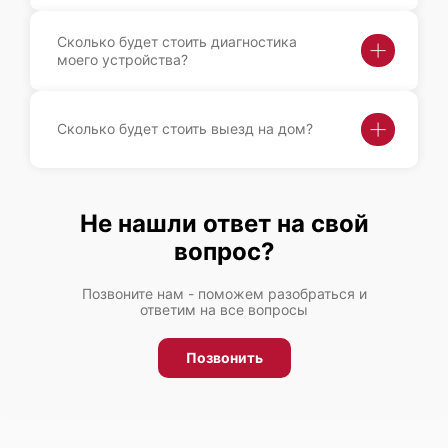
Сколько будет стоить диагностика
моего устройства?
Fujitsu Primergy RX2560 M1
Сколько будет стоить выезд на дом?
Не нашли ответ на свой
Fujitsu Primergy RX2540 M6
вопрос?
Позвоните нам - поможем разобраться и
ответим на все вопросы
Позвонить
Fujitsu Primergy RX2540 M5