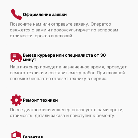
Fujitsu Primergy TX300 S8
Оформление заявки
Позвоните нам или отправьте заявку. Оператор
свяжется с вами и проконсультирует по вопросам
стоимости, сроков и условий.
Fujitsu Primergy TX2560 M2
Выезд курьера или специалиста от 30
минут
Наш инженер приедет в назначенное время, проведет
осмотр техники и составит смету работ. При сложной
поломке бесплатно отвезет технику в сервис.
Fujitsu Primergy TX2560 M1
Ремонт техники
После диагностики инженер согласует с вами сроки,
стоимость, детали заказа и приступит к ремонту.
Гарантия