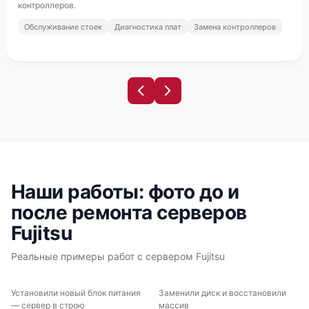
контроллеров.
Обслуживание стоек
Диагностика плат
Замена контроллеров
Fujitsu Primergy TX1320 M1
Наши работы: фото до и
Fujitsu Primergy TX1310 M5
после ремонта серверов
Fujitsu
Реальные примеры работ с сервером Fujitsu
Fujitsu Primergy TX1310 M3
Установили новый блок питания
Заменили диск и восстановили
ДО
ПОСЛЕ
ДО
ПОСЛЕ
— сервер в строю
массив