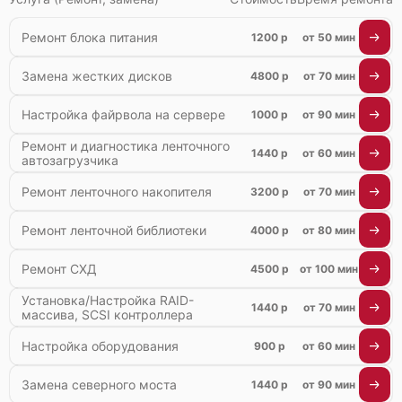
Ремонт блока питания
1200 р
от 50 мин
Замена жестких дисков
4800 р
от 70 мин
Настройка файрвола на сервере
1000 р
от 90 мин
Ремонт и диагностика ленточного
1440 р
от 60 мин
автозагрузчика
Ремонт ленточного накопителя
3200 р
от 70 мин
Ремонт ленточной библиотеки
4000 р
от 80 мин
Ремонт СХД
4500 р
от 100 мин
Установка/Настройка RAID-
1440 р
от 70 мин
массива, SCSI контроллера
Настройка оборудования
900 р
от 60 мин
Замена северного моста
1440 р
от 90 мин