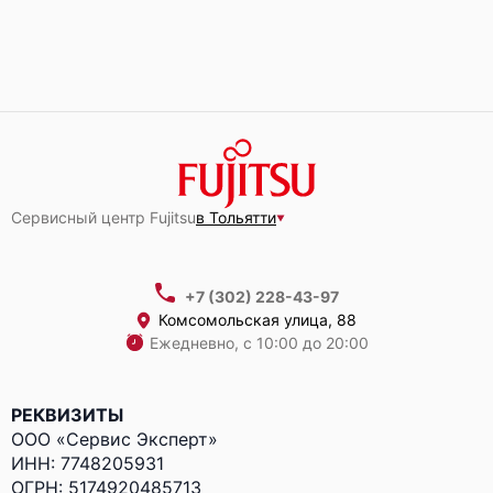
Fujitsu Primergy RX1330 M1
Fujitsu Primergy GX2570 M6
Сервисный центр Fujitsu
в Тольятти
+7 (302) 228-43-97
Комсомольская улица, 88
Fujitsu Primergy GX2460 M1
Ежедневно, с 10:00 до 20:00
РЕКВИЗИТЫ
ООО «Сервис Эксперт»
ИНН: 7748205931
ОГРН: 5174920485713
Fujitsu Primergy CX600 M1